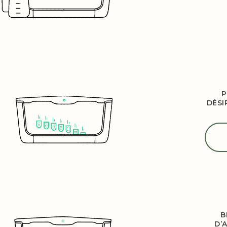
P
DÉSI
B
D’