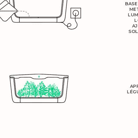
BASE
MET
LUM
L
AJ
SOL
AP
LÉG